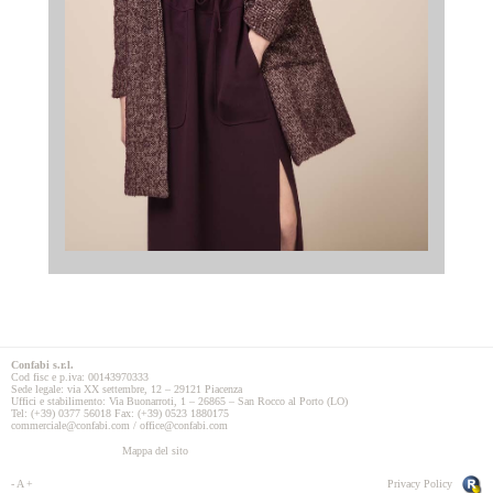
Confabi s.r.l.
Cod fisc e p.iva: 00143970333
Sede legale: via XX settembre, 12 – 29121 Piacenza
Uffici e stabilimento: Via Buonarroti, 1 – 26865 – San Rocco al Porto (LO)
Tel: (+39) 0377 56018 Fax: (+39) 0523 1880175
commerciale@confabi.com / office@confabi.com
Mappa del sito
-
A
+
Privacy Policy