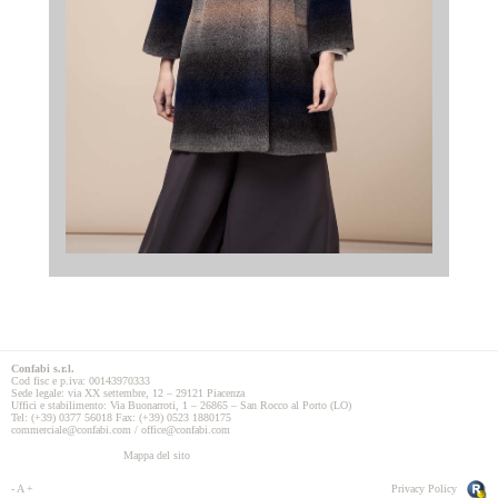
Confabi s.r.l.
Cod fisc e p.iva: 00143970333
Sede legale: via XX settembre, 12 – 29121 Piacenza
Uffici e stabilimento: Via Buonarroti, 1 – 26865 – San Rocco al Porto (LO)
Tel: (+39) 0377 56018 Fax: (+39) 0523 1880175
commerciale@confabi.com / office@confabi.com
Mappa del sito
-
A
+
Privacy Policy