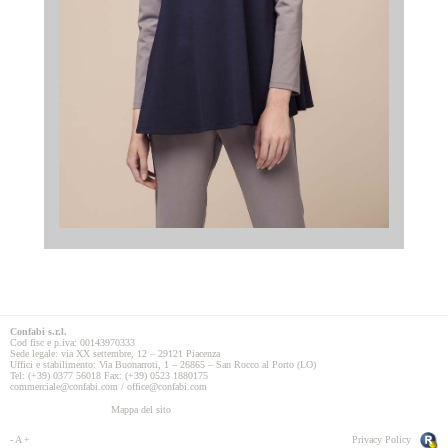
Confabi s.r.l.
Cod fisc e p.iva: 00143970333
Sede legale: via XX settembre, 12 – 29121 Piacenza
Uffici e stabilimento: Via Buonarroti, 1 – 26865 – San Rocco al Porto (LO)
Tel: (+39) 0377 56018 Fax: (+39) 0523 1880175
commerciale@confabi.com / office@confabi.com
Mappa del sito
-
A
+
Privacy Policy