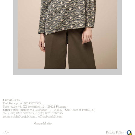
Confabi s.r.l.
Cod fisc e p.iva: 00143970333
Sede legale: via XX settembre, 12 – 29121 Piacenza
Uffici e stabilimento: Via Buonarroti, 1 – 26865 – San Rocco al Porto (LO)
Tel: (+39) 0377 56018 Fax: (+39) 0523 1880175
commerciale@confabi.com / office@confabi.com
Mappa del sito
-
A
+
Privacy Policy