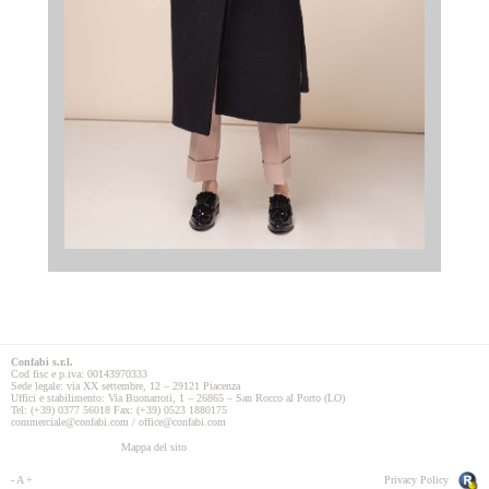
Confabi s.r.l.
Cod fisc e p.iva: 00143970333
Sede legale: via XX settembre, 12 – 29121 Piacenza
Uffici e stabilimento: Via Buonarroti, 1 – 26865 – San Rocco al Porto (LO)
Tel: (+39) 0377 56018 Fax: (+39) 0523 1880175
commerciale@confabi.com / office@confabi.com
Mappa del sito
-
A
+
Privacy Policy