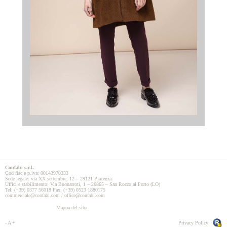
Confabi s.r.l.
Cod fisc e p.iva: 00143970333
Sede legale: via XX settembre, 12 – 29121 Piacenza
Uffici e stabilimento: Via Buonarroti, 1 – 26865 – San Rocco al Porto (LO)
Tel: (+39) 0377 56018 Fax: (+39) 0523 1880175
commerciale@confabi.com / office@confabi.com
Mappa del sito
-
A
+
Privacy Policy